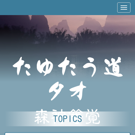
たゆたう道
タオ
森神等覚
TOPICS